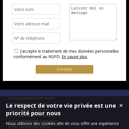
J'accepte le traitement de mes données personnelles
conformément au RGPD.
En savoir plus
Achat appartement Toulouse
Le respect de votre vie privée est une
Achat maison Toulouse
✕
Achat maison Montberon
priorité pour nous
Achat appartement Seysses
Achat appartement Saint-Jean
Nous utilisons des cookies afin de vous offrir une expérience
Achat appartement Balma