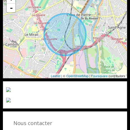
-
Leaflet
| ©
OpenStreetMap
|
Foursquare
contributors
Nous contacter