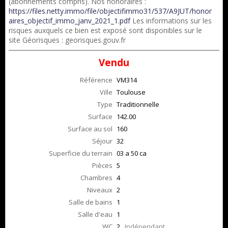
(abonnements compris). Nos honoraires :
https://files.netty.immo/file/objectifimmo31/537/A9JUT/honor
aires_objectif_immo_janv_2021_1.pdf
Les informations sur les
risques auxquels ce bien est exposé sont disponibles sur le
site Géorisques : georisques.gouv.fr
Vendu
Référence
VM314
Ville
Toulouse
Type
Traditionnelle
Surface
142.00
Surface au sol
160
Séjour
32
Superficie du terrain
03 a 50 ca
Pièces
5
Chambres
4
Niveaux
2
Salle de bains
1
Salle d'eau
1
WC
2
Indépendant