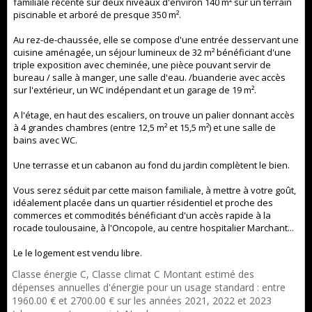
familiale récente sur deux niveaux d'environ 140 m² sur un terrain
piscinable et arboré de presque 350 m².
Au rez-de-chaussée, elle se compose d'une entrée desservant une
cuisine aménagée, un séjour lumineux de 32 m² bénéficiant d'une
triple exposition avec cheminée, une pièce pouvant servir de
bureau / salle à manger, une salle d'eau. /buanderie avec accès
sur l'extérieur, un WC indépendant et un garage de 19 m².
A l'étage, en haut des escaliers, on trouve un palier donnant accès
à 4 grandes chambres (entre 12,5 m² et 15,5 m²) et une salle de
bains avec WC.
Une terrasse et un cabanon au fond du jardin complètent le bien.
Vous serez séduit par cette maison familiale, à mettre à votre goût,
idéalement placée dans un quartier résidentiel et proche des
commerces et commodités bénéficiant d'un accès rapide à la
rocade toulousaine, à l'Oncopole, au centre hospitalier Marchant...
Le le logement est vendu libre.
Classe énergie C, Classe climat C Montant estimé des
dépenses annuelles d'énergie pour un usage standard : entre
1960.00 € et 2700.00 € sur les années 2021, 2022 et 2023