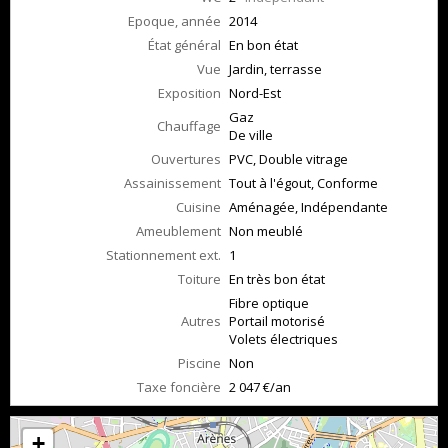
Epoque, année
2014
État général
En bon état
Vue
Jardin, terrasse
Exposition
Nord-Est
Gaz
Chauffage
De ville
Ouvertures
PVC, Double vitrage
Assainissement
Tout à l'égout, Conforme
Cuisine
Aménagée, Indépendante
Ameublement
Non meublé
Stationnement ext.
1
Toiture
En très bon état
Fibre optique
Autres
Portail motorisé
Volets électriques
Piscine
Non
Taxe foncière
2 047 €/an
+